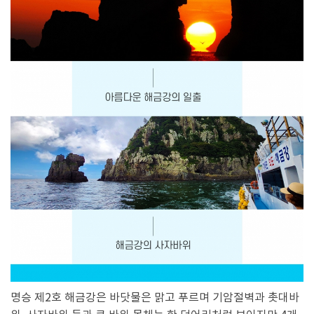
명승 제2호 해금강은 바닷물은 맑고 푸르며 기암절벽과 촛대바