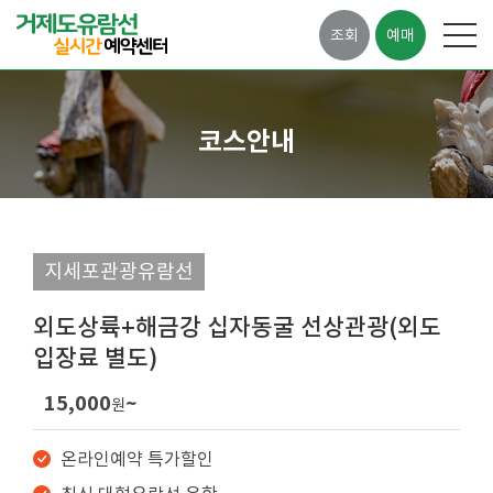
조회
예매
코스안내
지세포관광유람선
외도상륙+해금강 십자동굴 선상관광(외도
입장료 별도)
15,000
~
원
온라인예약 특가할인