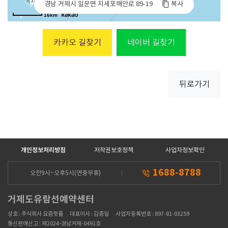
경남 거제시 일운면 지세포해안로 89-19
복사
16km
카카오 길찾기
네이버 길찾기
뒤로가기
개인정보처리방침
저작권보호정책
사업자정보확인
1688-8788
오전9시~오후5시(연중무휴)
거제도유람선예약센터
상호 : 주식회사 요즘핫플
대표이사 : 김종일
사업자등록번호 : 897-81-03259
통신판매신고 : 제2024-경남거제-0491호