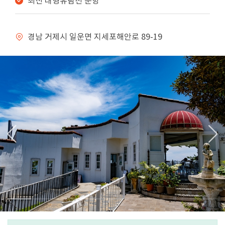
최신 대형유람선 운항
경남 거제시 일운면 지세포해안로 89-19