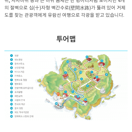
위, 사자바위 등과 큰 바위 몸체는 한 덩어리처럼 보이지만 4개
의 절벽으로 십(十)자형 벽간수로(壁間水路)가 뚫려 있어 거제
도를 찾는 관광객에게 유람선 여행으로 각광을 받고 있습니다.
투어맵