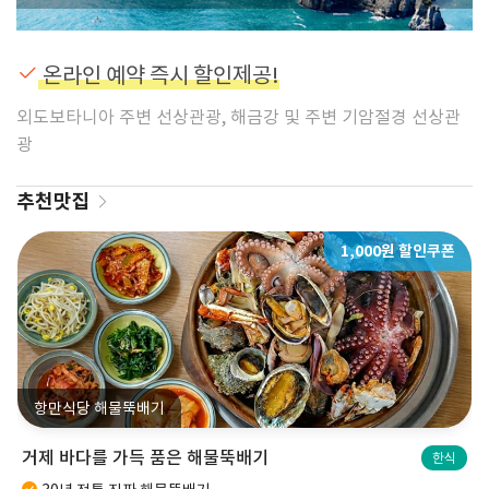
온라인 예약 즉시 할인제공!
외도보타니아 주변 선상관광, 해금강 및 주변 기암절경 선상관
광
추천맛집
1,000원 할인쿠폰
항만식당 해물뚝배기
거제 바다를 가득 품은 해물뚝배기
한식