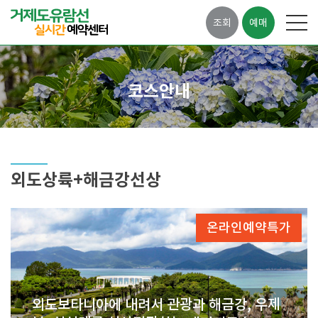
조회
예매
코스안내
외도상륙+해금강선상
온라인예약특가
외도보타니아에 내려서 관광과 해금강, 우제