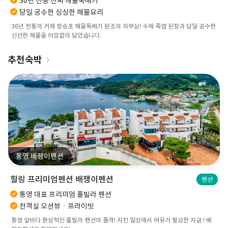
30년 전통 진짜 해물뚝배기
당일 공수한 싱싱한 해물요리
30년 전통의 거제 장승포 해물뚝배기 원조의 자부심! 수제 죽염 된장과 당일 공수한
신선한 해물을 아낌없이 담았습니다.
추천숙박
통영 배쟁이펜션
힐링 프리미엄펜션 배쟁이펜션
펜션
통영 대표 프리미엄 풀빌라 펜션
전객실 오션뷰ㆍ프라이빗
통영 앞바다 환상적인 풀빌라 펜션의 품격! 지친 일상에서 여유가 필요한 지금 ! 배