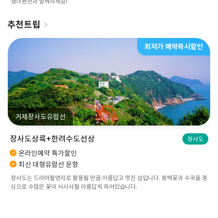
쟁이펜션과 함께하세요!
추천트립
최저가 예약즉시할인
거제장사도유람선
장사도상륙+한려수도선상
장사도
온라인예약 특가할인
최신 대형유람선 운항
장사도는 드라마촬영지로 활용될 만큼 아름답고 멋진 섬입니다. 동백꽃과 수국을 중
심으로 수많은 꽃이 사시사철 아름답게 피어있습니다.